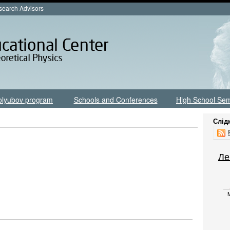
earch Advisors
olyubov program
Schools and Conferences
High School Sem
Слід
Ле