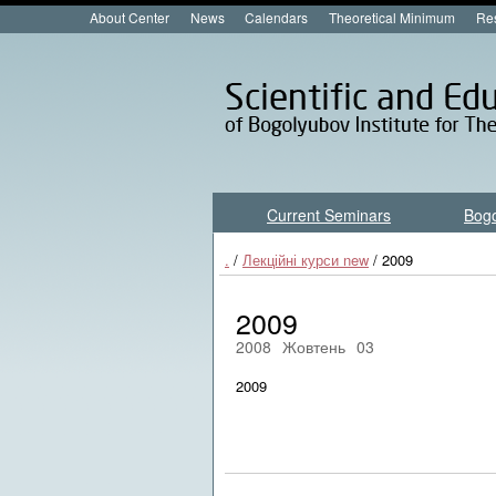
About Center
News
Calendars
Theoretical Minimum
Res
Current Seminars
Bog
.
/
Лекційні курси new
/ 2009
2009
2008
Жовтень
03
2009