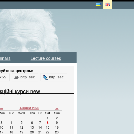
inars
Lecture courses
куйте за центром:
RSS
bitp_sec
bitp_sec
кційні курси new
←
August 2026
→
Mon
Tue
Wed
Thu
Fri
Sat
Sun
1
2
3
4
5
6
7
8
9
10
11
12
13
14
15
16
17
18
19
20
21
22
23