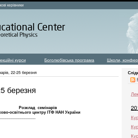
кові керівники
екційні курси
Боголюбівська програма
Школи, конфер
нарів, 22-25 березня
Слід
25 березня
Лек
20
емінарів
центру ІТФ НАН України
__________________
Кур
Кур
Кур