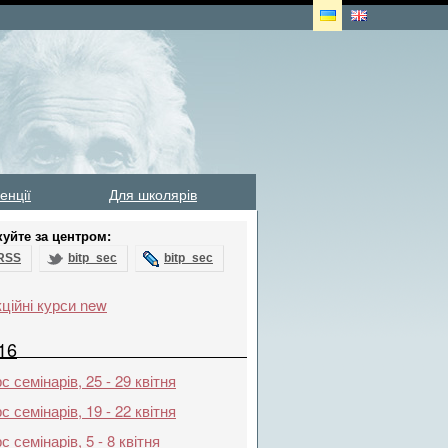
енції
Для школярів
куйте за центром:
RSS
bitp_sec
bitp_sec
ційні курси new
16
с семінарів, 25 - 29 квітня
с семінарів, 19 - 22 квітня
с семінарів, 5 - 8 квітня