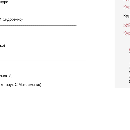
 курс
Кур
Кур
 М.Сидоренко)
______________________________________
Кур
Кур
ко)
___________________________________________
ська 3,
.-м. наук С.Максименко)
__________________