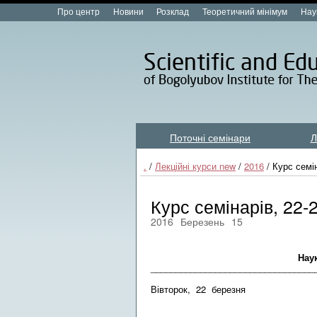
Про центр
Новини
Розклад
Теоретичний мінімум
Нау
Поточні семінари
Л
Лекційні курси new
.
/
Лекційні курси new
/
2016
/ Курс семі
Курс семінарів, 22-
2016
Березень
15
Розклад с
Науково-освітнього 
________________________________
Вівторок, 22 березня