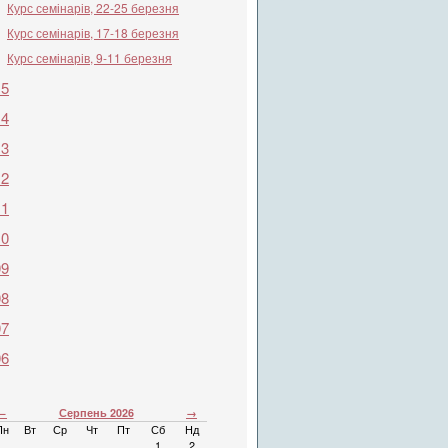
Курс семінарів, 22-25 березня
Курс семінарів, 17-18 березня
Курс семінарів, 9-11 березня
15
14
13
12
11
10
09
08
07
06
←
Серпень 2026
→
Пн
Вт
Ср
Чт
Пт
Сб
Нд
1
2