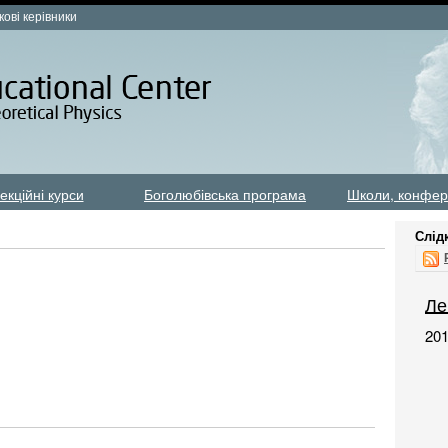
кові керівники
екційні курси
Боголюбівська програма
Школи, конфер
Слід
Ле
20