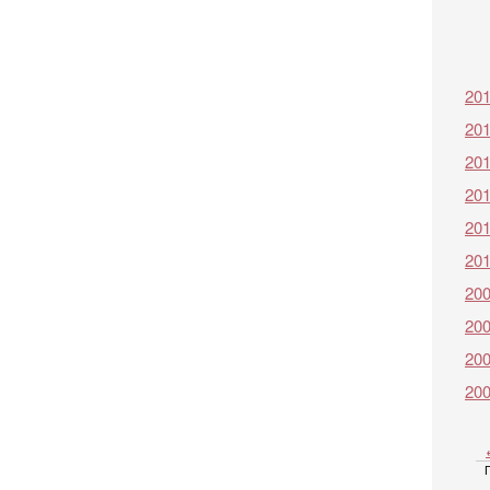
20
20
20
20
20
20
20
20
20
20