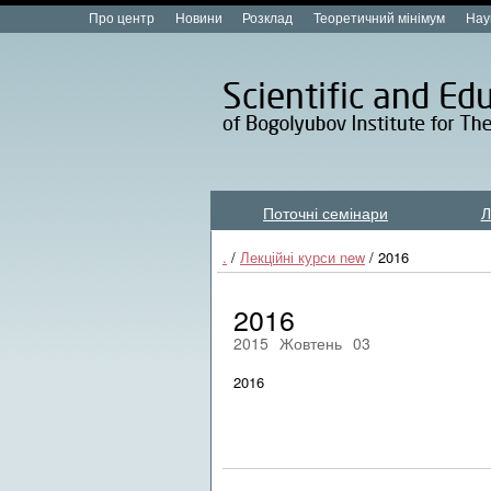
Про центр
Новини
Розклад
Теоретичний мінімум
Нау
Поточні семінари
Л
Лекційні курси new
.
/
Лекційні курси new
/ 2016
2016
2015
Жовтень
03
2016