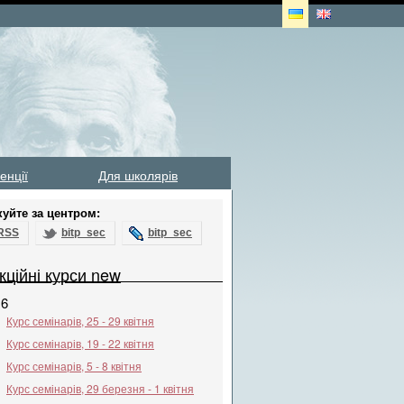
енції
Для школярів
куйте за центром:
RSS
bitp_sec
bitp_sec
кційні курси new
16
Курс семінарів, 25 - 29 квітня
Курс семінарів, 19 - 22 квітня
Курс семінарів, 5 - 8 квітня
Курс семінарів, 29 березня - 1 квітня