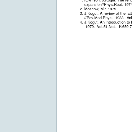
expansion//Phys.Rept.-1974
Moscow, Mir, 1975.
J.Kogut. A review of the l
//Rev.Mod.Phys. -1983. -Vol
J.Kogut. An introduction to
-1979. -Vol.51,No4. -P.659-