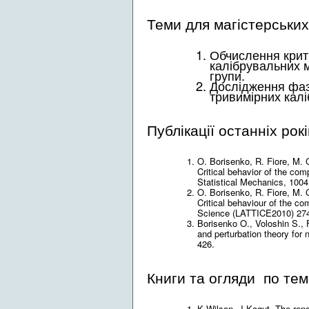
Теми для магістерських
Обчислення крити
калібрувальних 
групи.
Дослідження фаз
тривимірних кал
Публікації останніх рокі
O. Borisenko, R. Fiore, M. 
Critical behavior of the com
Statistical Mechanics, 100
O. Borisenko, R. Fiore, M. 
Critical behaviour of the co
Science (LATTICE2010) 27
Borisenko O., Voloshin S., F
and perturbation theory for
426.
Книги та огляди по тем
K.Wilson, J.Kogut. The reno