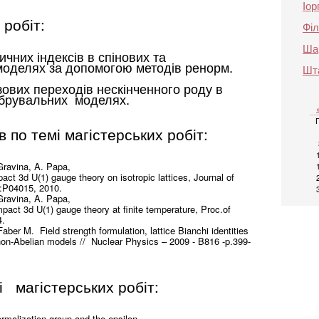
Іор
 робіт:
Філ
Шар
чних індексів в спінових та
моделях за допомогою методів ренорм.
Шт
ових переходів нескінченного роду в
ібрувальних моделях.
в по темі магістерських робіт:
Gravina, A. Papa,
pact 3d U(1) gauge theory on isotropic lattices, Journal of
4:P04015, 2010.
Gravina, A. Papa,
mpact 3d U(1) gauge theory at finite temperature, Proc.of
4.
aber M. Field strength formulation, lattice Bianchi identities
 non-Abelian models // Nuclear Physics – 2009 - B816 -p.399-
і магістерських робіт:
rmalization group and the epsilon-