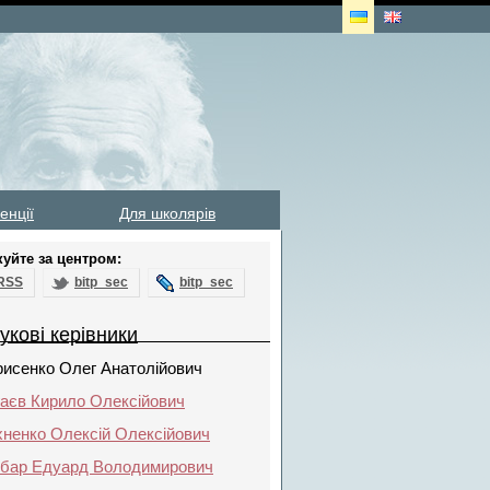
енції
Для школярів
куйте за центром:
RSS
bitp_sec
bitp_sec
укові керівники
рисенко Олег Анатолійович
гаєв Кирило Олексійович
хненко Олексій Олексійович
рбар Едуард Володимирович