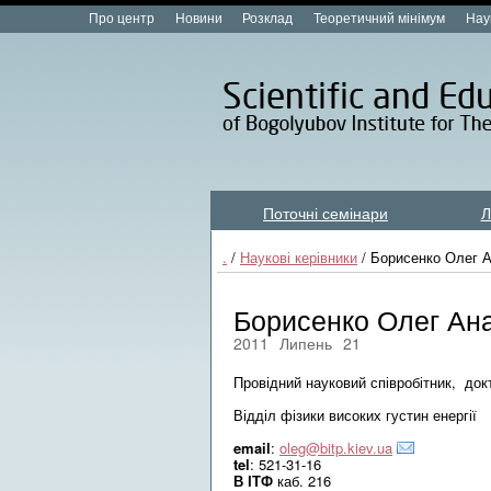
Про центр
Новини
Розклад
Теоретичний мінімум
Нау
Поточні семінари
Л
Лекційні курси new
.
/
Наукові керівники
/ Борисенко Олег А
Борисенко Олег Ана
2011
Липень
21
Провідний науковий співробітник, докт
Відділ фізики високих густин енергії
email
:
oleg@bitp.kiev.ua
tel
: 521-31-16
В ІТФ
каб. 216