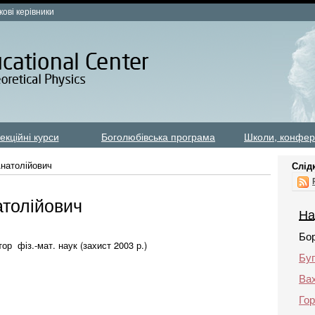
кові керівники
екційні курси
Боголюбівська програма
Школи, конфер
натолійович
Слід
толійович
На
Бо
ор фіз.-мат. наук (захист 2003 р.)
Бу
Ва
Го