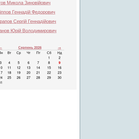
гов Микола Зиновійович
іппов Геннадій Федорович
апов Сергій Геннадійович
анов Юрій Володимирович
←
Серпень 2026
→
Пн
Вт
Ср
Чт
Пт
Сб
Нд
1
2
3
4
5
6
7
8
9
10
11
12
13
14
15
16
17
18
19
20
21
22
23
24
25
26
27
28
29
30
31