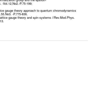
. -Vol.12,No2.-P.75-199;
attice gauge theory approach to quantum chromodynamics
.55.No3. -P.775-836.
 lattice gauge theory and spin systems //Rev.Mod.Phys.
713.