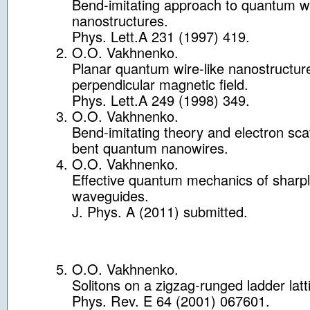
Bend-imitating approach to quantum wi
nanostructures.
Phys. Lett.A 231 (1997) 419.
O.O. Vakhnenko.
Planar quantum wire-like nanostructure
perpendicular magnetic field.
Phys. Lett.A 249 (1998) 349.
O.O. Vakhnenko.
Bend-imitating theory and electron scat
bent quantum nanowires.
O.O. Vakhnenko.
Effective quantum mechanics of sharpl
waveguides.
J. Phys. A (2011) submitted.
O.O. Vakhnenko.
Solitons on a zigzag-runged ladder latt
Phys. Rev. E 64 (2001) 067601.