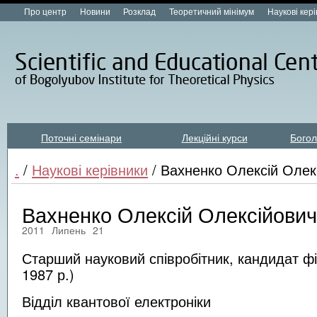
Про центр
Новини
Розклад
Теоретичний мінімум
Наукові кер
Поточні семінари
Лекційні курси
Богол
Лекційні курси new
.
/
Наукові керівники
/ Вахненко Олексій Олек
Вахненко Олексій Олексійович
2011
Липень
21
Старший науковий співробітник, кандидат фіз
1987 р.)
Відділ квантової електроніки