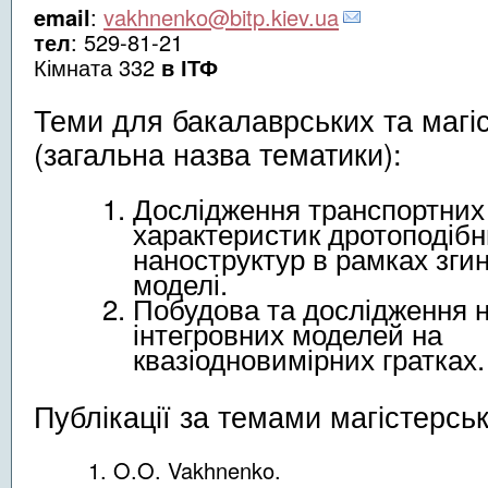
email
:
vakhnenko@bitp.kiev.ua
тел
: 529-81-21
Кімната 332
в ІТФ
Теми для бакалаврських та магіс
(загальна назва тематики):
Дослідження транспортних
характеристик дротоподібн
наноструктур в рамках згин
моделі.
Побудова та дослідження 
інтегровних моделей на
квазіодновимірних гратках.
Публікації за темами магістерськ
O.O. Vakhnenko.