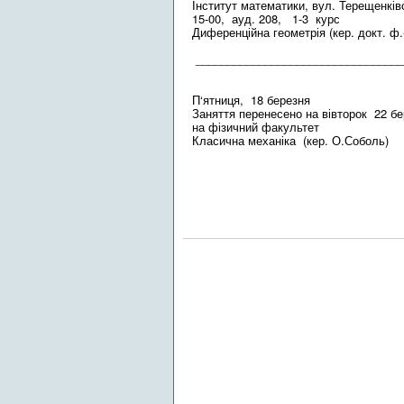
Інститут математики, вул. Терещенків
15-00, ауд. 208, 1-3 курс
Диференційна геометрія (кер. докт. ф
_________________________________
П‘ятниця, 18 березня
Заняття перенесено на вівторок 22 б
на фізичний факультет
Класична механіка (кер. О.Соболь)