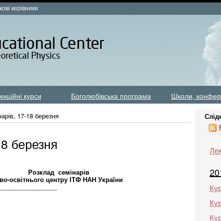
кові керівники
екційні курси
Боголюбівська програма
Школи, конфер
нарів, 17-18 березня
Слід
18 березня
Лек
20
емінарів
центру ІТФ НАН України
__________________
Кур
Кур
Кур