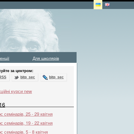
енції
Для школярів
куйте за центром:
RSS
bitp_sec
bitp_sec
ційні курси new
16
с семінарів, 25 - 29 квітня
с семінарів, 19 - 22 квітня
с семінарів, 5 - 8 квітня