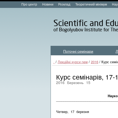
Про центр
Новини
Розклад
Теоретичний мінімум
Нау
Поточні семінари
Л
Лекційні курси new
.
/
Лекційні курси new
/
2016
/ Курс семі
Курс семінарів, 17-
2016
Березень
15
Розклад с
Науково-освітнього 
________________________________
Четвер, 17 березня