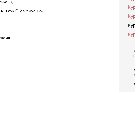
ська 3,
Кур
.-м. наук С.Максименко)
Кур
__________________
Кур
Кур
ерезня