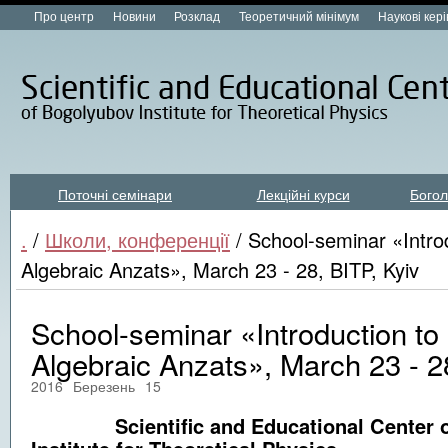
Про центр
Новини
Розклад
Теоретичний мінімум
Наукові кер
Поточні семінари
Лекційні курси
Богол
Лекційні курси new
.
/
Школи, конференції
/ School-seminar «Intro
Algebraic Anzats», March 23 - 28, BITP, Kyiv
School-seminar «Introduction to
Algebraic Anzats», March 23 - 28
2016
Березень
15
Scientific and Educational Center of