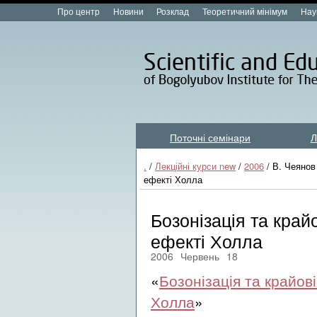
Про центр
Новини
Розклад
Теоретичний мінімум
Нау
Поточні семінари
Л
Лекційні курси new
.
/
Лекційні курси new
/
2006
/ В. Чеянов
ефекті Холла
Бозонізація та край
ефекті Холла
2006
Червень
18
«
Бозонізація та крайов
Холла
»