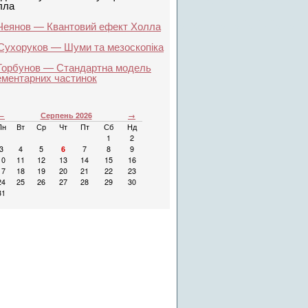
лла
 Чеянов — Квантовий ефект Холла
 Сухоруков — Шуми та мезоскопіка
 Горбунов — Стандартна модель
ементарних частинок
←
Серпень 2026
→
Пн
Вт
Ср
Чт
Пт
Сб
Нд
1
2
3
4
5
6
7
8
9
10
11
12
13
14
15
16
17
18
19
20
21
22
23
24
25
26
27
28
29
30
31