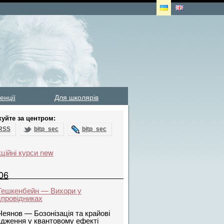
енції
Для школярів
куйте за центром:
RSS
bitp_sec
bitp_sec
ційні курси new
06
 Гешкенбейн — Вихори у
дпровідниках
Чеянов — Бозонізація та крайові
дження у квантовому ефекті