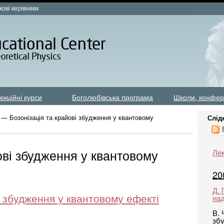
кові керівники
екційні курси
Боголюбівська програма
Школи, конфер
 — Бозонізація та крайові збудження у квантовому
Слід
ові збудження у квантовому
Лек
20
Д.
і збудження у квантовому ефекті
на
В. 
збу