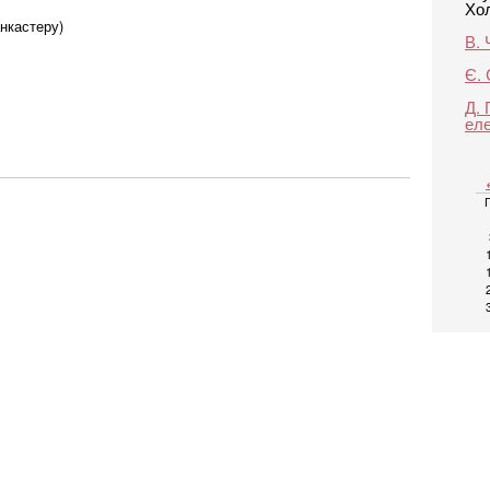
Хо
нкастеру)
В.
Є.
Д.
ел