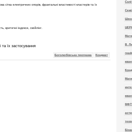
Солі
ова сітка електричних опорів, фрактальні властивості кластерів та їх
Семі
Школ
ть, критичні індекси, скейлінг.
ЦЕР
Мате
ї та їх застосування
В. Л
гра
Боголюбівська програма
Кондмат
кван
Конд
Маги
инт
кван
МФТ
астр
теор
Біна