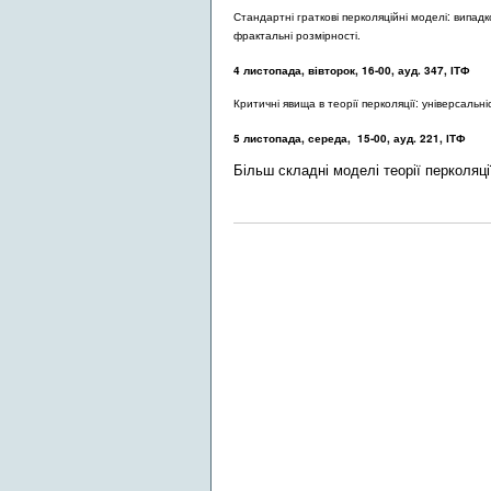
Стандартні граткові перколяційні моделі: випадк
фрактальні розмірності.
4 листопада, вівторок, 16-00, ауд. 347, ІТФ
Критичні явища в теорії перколяції: універсальніс
5 листопада, середа, 15-00, ауд. 221, ІТФ
Більш складні моделі теорії перколяці