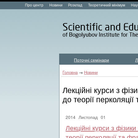
Про центр
Новини
Розклад
Теоретичний мінімум
Нау
Поточні семінари
Л
Лекційні курси new
Головна
→
Новини
Лекційні курси з фіз
до теорії перколяції
2014
Листопад
01
Лекційні курси з фізик
теорії перколяції та фр