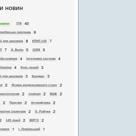
и новин
40
новини
ІТФ
9
любівська програма
8
7
ії для школярів
КПНЛ 145
7
5
5
Л
Д. Волін
ОІЯД
4
4
йн-семінар
Інтегровні системи
4
3
України
Курс лекцій
3
3
ії для школярів
Кондмат
2
2
ої
Фізика конденсованого стану
2
2
2
нар-інтенсив
семінар
ВШЕ
2
2
2
Ф
Пакуляк
Астрофізика
2
2
логічні ізолятори
О. Райчев
2
2
2
145 ліцей
ВІРГО
1
1
отарюк
І. Левківський