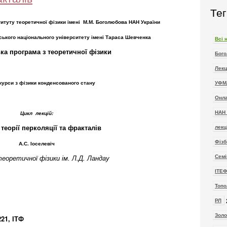
Тег
титуту теоретичної фізики імені М.М. Боголюбова
НАН України
ського національного університету імені Тараса Шевченка
Всі 
ка програма з теоретичної фізики
Бого
Лекц
 курси з фізики конденсованого стану
УФМ
Онла
Цикл лекцій:
НАН 
 теорії перколяції та фракталів
лекц
Фізб
А.С. Іоселевіч
оретичної фізики ім.
Л.Д.
Ландау
Семі
ІТЕ
Топо
РЛ
Зол
221
, ІТФ