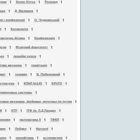
1
1
1
тони
бозон Хіггса
Розклад
1
1
нар
Д. Малишев
1
1
и і конференції
О. Чудновський
1
1
Н
Космологія
1
1
матична фізика
Конференція
1
1
исов
Фізичний факультет
1
1
фен
лекційні курси
1
1
това механіка
гравітація
1
1
1
мат
теормін
В. Побережний
1
1
1
стратура
КПНЛ №145
EPhTO
1
егрируемые системы
1
товая механика, фейнман, интеграл по путям
1
1
1
И
КТП
ІТФ ім. Л.Д.Ландау
1
1
1
ономія
математика ІІ
ТФКП
1
1
1
мин
Лейден
Harvard
1
1
1
ккер
нанофізика
астрометрія