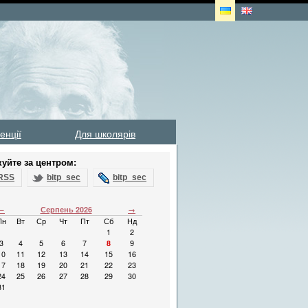
енції
Для школярів
куйте за центром:
RSS
bitp_sec
bitp_sec
←
Серпень 2026
→
Пн
Вт
Ср
Чт
Пт
Сб
Нд
1
2
3
4
5
6
7
8
9
10
11
12
13
14
15
16
17
18
19
20
21
22
23
24
25
26
27
28
29
30
31