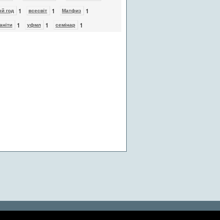
1
1
1
й год
всесвіт
Матфиз
1
1
1
аніти
уфмл
cемінар