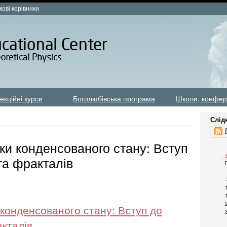
кові керівники
екційні курси
Боголюбівська програма
Школи, конфер
Слід
ики конденсованого стану: Вступ
 та фракталів
и конденсованого стану: Вступ до
акталів