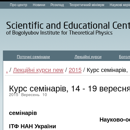
Про центр
Новини
Розклад
Теоретичний мінімум
Наукові кер
Поточні семінари
Лекційні курси
Богол
Лекційні курси new
.
/
Лекційні курси new
/
2015
/ Курс семінарів,
Курс семінарів, 14 - 19 вересн
2015
Вересень
10
Розкл
семінарів
Науково-освітньог
ІТФ НАН України