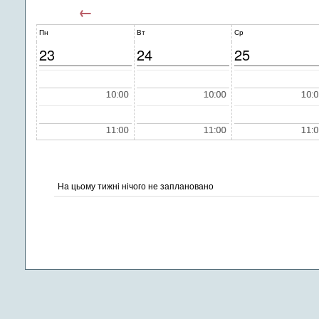
←
Пн
Вт
Ср
23
24
25
На цьому тижні нічого не заплановано