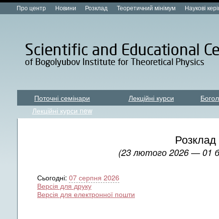
Про центр
Новини
Розклад
Теоретичний мінімум
Наукові кер
Поточні семінари
Лекційні курси
Богол
Лекційні курси new
Розклад
(23 лютого 2026 — 01 б
Сьогодні:
07 серпня 2026
Версія для друку
Версія для електронної пошти